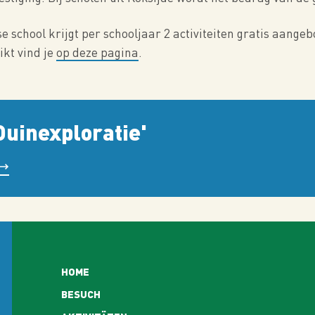
se school krijgt per schooljaar 2 activiteiten gratis aange
ikt vind je
op deze pagina
.
Duinexploratie'
Hoofdnavigatie
HOME
BESUCH