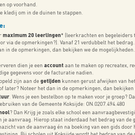
en op voorhand.
e kledij om in de duinen te stappen.
e:
maximum 20 leerlingen
or
* (leerkrachten en begeleiders 
oor via de opmerkingen?). Vanaf 21 verdubbelt het bedrag. Z
 in de opmerkingen, dan bekijken we de mogelijkheden. 
account
erveren dien je een
aan te maken op recreatex, reg
odige gegevens voor de facturatie nadien.
getijden
oppeld zijn aan de
kunnen gerust afwijken van he
er of later? Noteer het dan in de opmerkingen, dan bekijke
tuur
. Wens je een bestelbon op te maken voor je groep? Da
ruiken van de Gemeente Koksijde: ON.0207.494.480
hool
? Dan Krijg je zoals elke school een aanvraagbevestigi
 je aanvraag. Hierop staat inderdaad het bedrag van de g
j nazicht van de aanvraag én na boeking van een gids doo
estiging. Bij scholen uit Koksijde wordt het bedrag van de