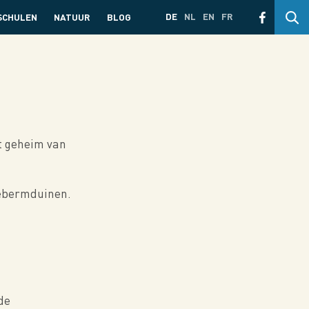
DE
NL
EN
FR
SCHULEN
NATUUR
BLOG
et geheim van
eebermduinen.
de