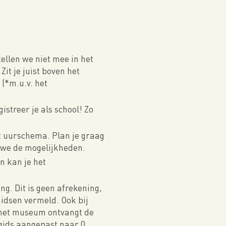
tellen we niet mee in het
it je juist boven het
(*m.u.v. het
istreer je als school! Zo
t uurschema. Plan je graag
n we de mogelijkheden.
n kan je het
ng. Dit is geen afrekening,
idsen vermeld. Ook bij
r het museum ontvangt de
 gids aangepast naar 0