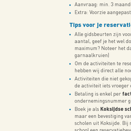
Aanvraag: min. 3 maand
Extra: Voorzie aangepast
Tips voor je reservati
Alle gidsbeurten zijn vo
aantal, geef je het wel d
maximum? Noteer het dan
garnaalkruien)
Om de activiteiten te res
hebben wij direct alle n
Activiteiten die niet gek
de activiteit iets vroeg
fac
Betaling is enkel per
ondernemingsnummer geb
Koksijdse sc
Boek je als
maar een bevestiging van
scholen uit Koksijde. Bi
school een reservatiebev