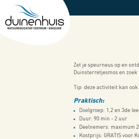
Skip
to
main
content
Zet je speurneus op en ontd
Duinsterretjesmos en zoek 
Tip: deze activiteit kan o
Praktisch:
Doelgroep: 1,2 en 3de le
Duur: 90 min - 2 uur
Deelnemers: maximum 20
Kostprijs: GRATIS voor K