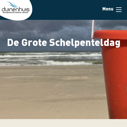
Skip
Menu
to
main
content
De Grote Schelpenteldag