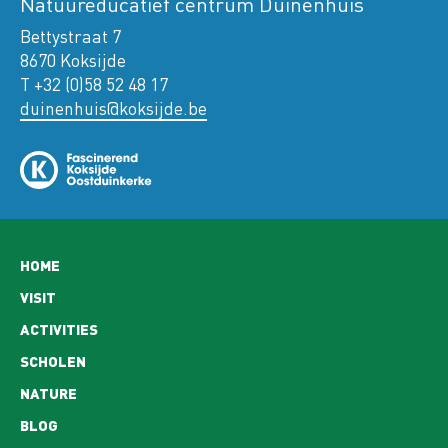
Natuureducatief centrum Duinenhuis
Bettystraat 7
8670 Koksijde
T +32 (0)58 52 48 17
duinenhuis@koksijde.be
Hoofdnavigatie
HOME
VISIT
ACTIVITIES
SCHOLEN
NATURE
BLOG