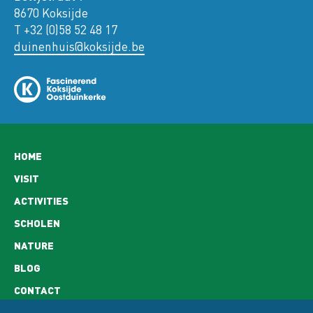
8670 Koksijde
T +32 (0)58 52 48 17
duinenhuis@koksijde.be
Hoofdnavigatie
HOME
VISIT
ACTIVITIES
SCHOLEN
NATURE
BLOG
CONTACT
OPENING HOURS