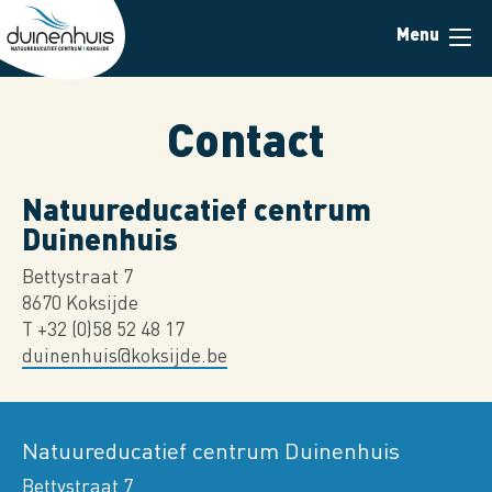
Skip
Menu
to
main
content
Contact
Natuureducatief centrum
Duinenhuis
Bettystraat 7
8670 Koksijde
T +32 (0)58 52 48 17
duinenhuis@koksijde.be
Natuureducatief centrum Duinenhuis
Bettystraat 7