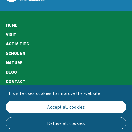
Hoofdnavigatie
HOME
VISIT
ACTIVITIES
SCHOLEN
NATURE
BLOG
CONTACT
OPENING HOURS
This site uses cookies to improve the website.
ACCESS TO THE MUSEUM
Accept all cookies
PRIVACY AND COOKIE POLICY
COOKIE POLICY
Refuse all cookies