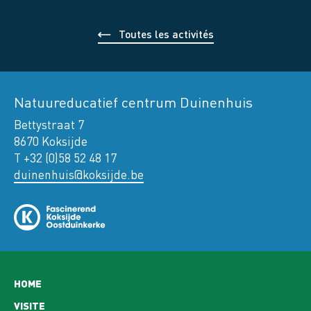
Toutes les activités
Natuureducatief centrum Duinenhuis
Bettystraat 7
8670 Koksijde
T +32 (0)58 52 48 17
duinenhuis@koksijde.be
Hoofdnavigatie
HOME
VISITE