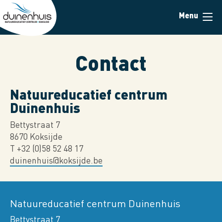
Skip
Menu
to
main
content
Contact
Natuureducatief centrum
Duinenhuis
Bettystraat 7
8670 Koksijde
T +32 (0)58 52 48 17
duinenhuis@koksijde.be
Natuureducatief centrum Duinenhuis
Bettystraat 7