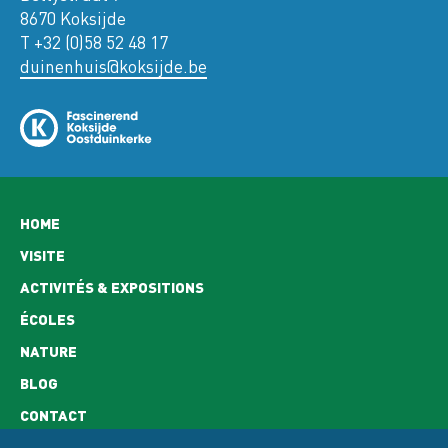
8670 Koksijde
T +32 (0)58 52 48 17
duinenhuis@koksijde.be
Hoofdnavigatie
HOME
VISITE
ACTIVITÉS & EXPOSITIONS
ÉCOLES
NATURE
BLOG
CONTACT
HORAIRES D'OUVERTURE