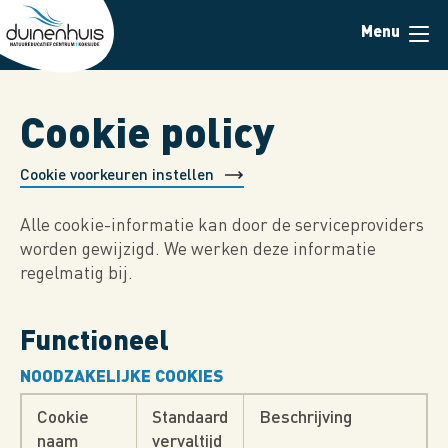
Overslaan
Menu
en
naar
de
inhoud
Cookie policy
gaan
Cookie voorkeuren instellen
Alle cookie-informatie kan door de serviceproviders
worden gewijzigd. We werken deze informatie
regelmatig bij.
Functioneel
NOODZAKELIJKE COOKIES
Cookie
Standaard
Beschrijving
naam
vervaltijd