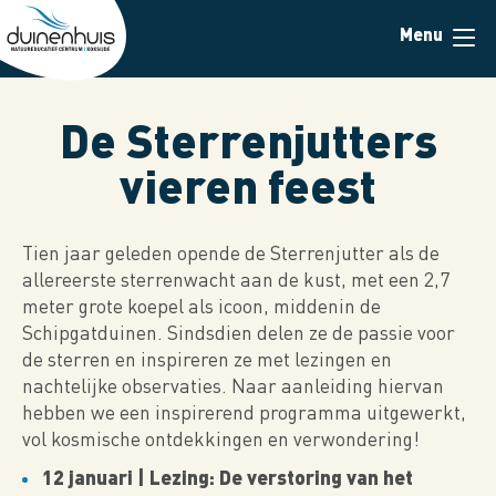
Overslaan
Menu
en
naar
de
inhoud
De Sterrenjutters
gaan
vieren feest
Tien jaar geleden opende de Sterrenjutter als de
allereerste sterrenwacht aan de kust, met een 2,7
meter grote koepel als icoon, middenin de
Schipgatduinen. Sindsdien delen ze de passie voor
de sterren en inspireren ze met lezingen en
nachtelijke observaties. Naar aanleiding hiervan
hebben we een inspirerend programma uitgewerkt,
vol kosmische ontdekkingen en verwondering!
12 januari | Lezing: De verstoring van het