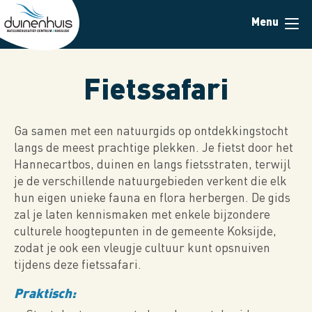
Overslaan
Menu
en
naar
de
inhoud
Fietssafari
gaan
Ga samen met een natuurgids op ontdekkingstocht
langs de meest prachtige plekken. Je fietst door het
Hannecartbos, duinen en langs fietsstraten, terwijl
je de verschillende natuurgebieden verkent die elk
hun eigen unieke fauna en flora herbergen. De gids
zal je laten kennismaken met enkele bijzondere
culturele hoogtepunten in de gemeente Koksijde,
zodat je ook een vleugje cultuur kunt opsnuiven
tijdens deze fietssafari.
Praktisch: