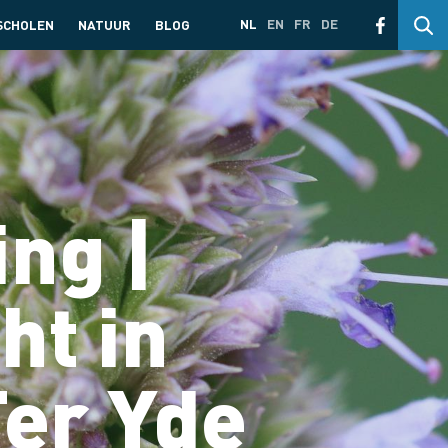
NL
EN
FR
DE
SCHOLEN
NATUUR
BLOG
ng |
t in
Ter Yde