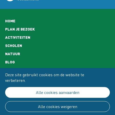
Hoofdnavigatie
HOME
PLAN JE BEZOEK
ACTIVITEITEN
SCHOLEN
NATUUR
BLOG
CONTACT
Deze site gebruikt cookies om de website te
OPENINGSUREN
verbeteren.
ADRES EN BEREIKBAARHEID
Alle cookies aanvaarden
PRIVACY
COOKIE POLICY
Alle cookies weigeren