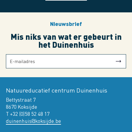
Nieuwsbrief
Mis niks van wat er gebeurt in
het Duinenhuis
Natuureducatief centrum Duinenhuis
Bettystraat 7
8670 Koksijde
T +32 (0)58 52 48 17
duinenhuis@koksijde.be