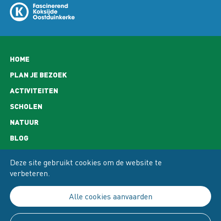
Hoofdnavigatie
HOME
PLAN JE BEZOEK
ACTIVITEITEN
SCHOLEN
NATUUR
BLOG
CONTACT
Deze site gebruikt cookies om de website te
OPENINGSUREN
verbeteren.
ADRES EN BEREIKBAARHEID
Alle cookies aanvaarden
PRIVACY
COOKIE POLICY