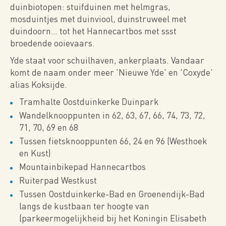
duinbiotopen: stuifduinen met helmgras,
mosduintjes met duinviool, duinstruweel met
duindoorn… tot het Hannecartbos met ssst
broedende ooievaars.
Yde staat voor schuilhaven, ankerplaats. Vandaar
komt de naam onder meer 'Nieuwe Yde' en 'Coxyde'
alias Koksijde.
Tramhalte Oostduinkerke Duinpark
Wandelknooppunten in 62, 63, 67, 66, 74, 73, 72,
71, 70, 69 en 68
Tussen fietsknooppunten 66, 24 en 96 (Westhoek
en Kust)
Mountainbikepad Hannecartbos
Ruiterpad Westkust
Tussen Oostduinkerke-Bad en Groenendijk-Bad
langs de kustbaan ter hoogte van
(parkeermogelijkheid bij het Koningin Elisabeth