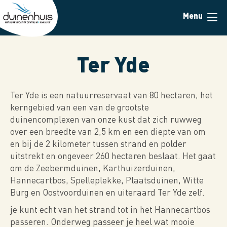
Overslaan
Menu
en
naar
de
inhoud
Ter Yde
gaan
Ter Yde is een natuurreservaat van 80 hectaren, het
kerngebied van een van de grootste
duinencomplexen van onze kust dat zich ruwweg
over een breedte van 2,5 km en een diepte van om
en bij de 2 kilometer tussen strand en polder
uitstrekt en ongeveer 260 hectaren beslaat. Het gaat
om de Zeebermduinen, Karthuizerduinen,
Hannecartbos, Spelleplekke, Plaatsduinen, Witte
Burg en Oostvoorduinen en uiteraard Ter Yde zelf.
je kunt echt van het strand tot in het Hannecartbos
passeren. Onderweg passeer je heel wat mooie