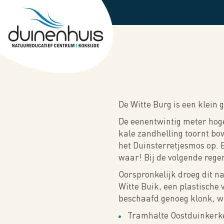
Overslaan
en
naar
de
inhoud
gaan
De Witte Burg is een klein
De eenentwintig meter hoge 
kale zandhelling toornt bov
het Duinsterretjesmos op. B
waar! Bij de volgende regen
Oorspronkelijk droeg dit n
Witte Buik, een plastische
beschaafd genoeg klonk, w
Tramhalte Oostduinker