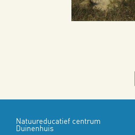
Natuureducatief centrum
Duinenhuis