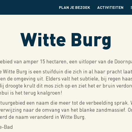
PLAN JE BEZOEK
ACTIVITEITEN
Witte Burg
 gebied van amper 15 hectaren, een uitloper van de Doorn
Witte Burg is een stuifduin die zich in al haar pracht laa
en de omgeving uit. Elders valt het subtiele, bij regen ha
ij droogte krult dit mos zich op en ziet het er bruin verdo
bui is het terug knalgroen!
atuurgebied een naam die meer tot de verbeelding sprak. 
 verwijzing naar de omvang van het blanke zandmassief. O
erd de naam veranderd in Witte Burg.
ke-Bad