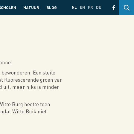
NL
EN
FR
DE
SCHOLEN
NATUUR
BLOG
panne.
t bewonderen. Een steile
ast fluorescerende groen van
rd uit, maar niks is minder
Witte Burg heette toen
mdat Witte Buik niet