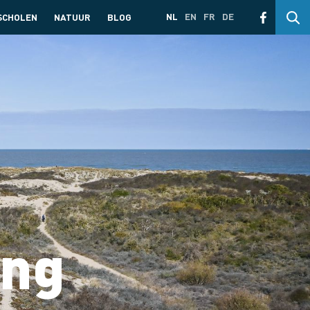
NL
EN
FR
DE
SCHOLEN
NATUUR
BLOG
ing