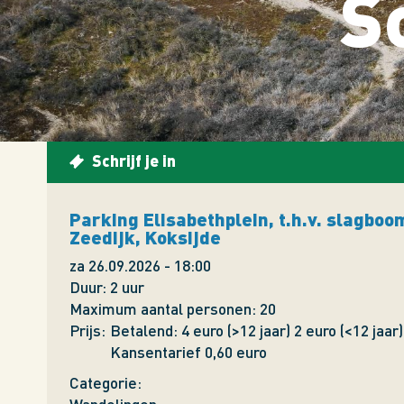
S
Schrijf je in
Parking Elisabethplein, t.h.v. slagboo
Zeedijk, Koksijde
za 26.09.2026 - 18:00
Duur
2 uur
Maximum aantal personen
20
Prijs
Betalend: 4 euro (>12 jaar) 2 euro (<12 jaar)
Kansentarief 0,60 euro
Categorie