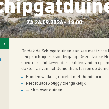
chipgatduin
ZA 26.09.2026 - 18:00
Ontdek de Schipgatduinen aan zee met frisse l
een prachtige zonsondergang. De zeldzame Heiv
m
speurders Julikever-dekschilden vinden op sma
dakterras van het Duinenhuis tussen de duindo
Honden welkom, opgelet met Duindoorn!
Niet rolstoel/buggy toengakelijk
+- 4km over duinen